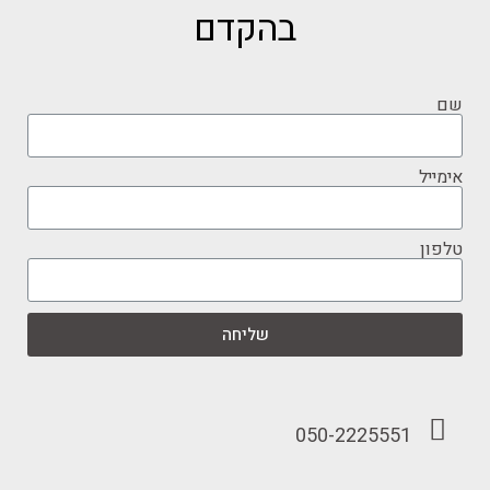
בהקדם
שם
אימייל
טלפון
שליחה
050-2225551